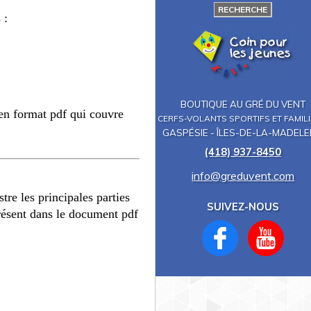
RECHERCHE
s :
BOUTIQUE AU GRÉ DU VENT
 en format pdf qui couvre
CERFS-VOLANTS SPORTIFS ET FAMIL
GASPÉSIE - ÎLES-DE-LA-MADELE
(418) 937-8450
info@greduvent.com
ustre les principales parties
SUIVEZ-NOUS
résent dans le document pdf