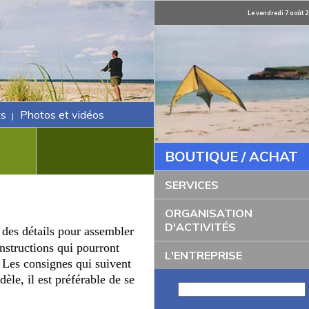
Le vendredi 7 août 
s
Photos et vidéos
|
BOUTIQUE / ACHAT
SERVICES
ORGANISATION
D'ACTIVITÉS
 des détails pour assembler
nstructions qui pourront
L'ENTREPRISE
Les consignes qui suivent
èle, il est préférable de se