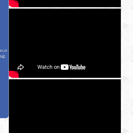
IAUX
INE