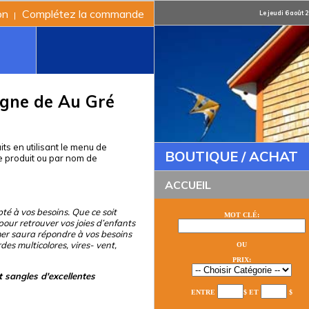
on
Complétez la commande
Le jeudi 6 août 
|
igne de Au Gré
ts en utilisant le menu de
BOUTIQUE / ACHAT
e produit ou par nom de
ACCUEIL
té à vos besoins. Que ce soit
MOT CLÉ:
our retrouver vos joies d’enfants
mer saura répondre à vos besoins
s multicolores, vires- vent,
OU
PRIX:
t sangles d'excellentes
ENTRE
$ ET
$