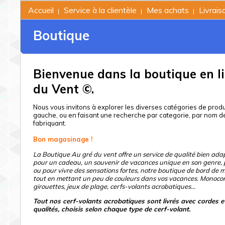
Accueil
Service à la clientèle
Mes achats
Livrais
|
|
|
Boutique
Bienvenue dans la boutique en l
du Vent ©.
Nous vous invitons à explorer les diverses catégories de produi
gauche, ou en faisant une recherche par categorie, par nom d
fabriquant.
Bon magasinage !
La Boutique Au gré du vent offre un service de qualité bien adap
pour un cadeau, un souvenir de vacances unique en son genre, p
ou pour vivre des sensations fortes, notre boutique de bord de 
tout en mettant un peu de couleurs dans vos vacances. Monocorde
girouettes, jeux de plage, cerfs-volants acrobatiques…
Tout nos cerf-volants acrobatiques sont livrés avec cordes e
qualités, choisis selon chaque type de cerf-volant.