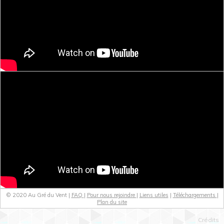
© 2020 Au Gré du Vent |
FAQ
|
Pour nous rejoindre
|
Liens utiles
|
Téléchargements
|
Plan du site
Crédits