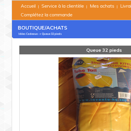
Accueil
Service à la clientèle
Mes achats
Livra
|
|
|
Complétez la commande
BOUTIQUE/ACHATS
Idées Cadeaux
-> Queue 32 pieds
Queue 32 pieds