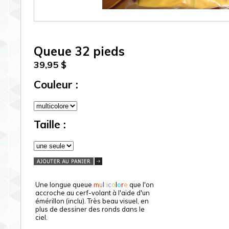
Queue 32 pieds
39,95 $
Couleur :
Taille :
Une longue queue
m
u
l
t
i
c
o
l
o
r
e
que l'on
accroche au cerf-volant à l'aide d'un
émérillon (inclu). Très beau visuel, en
plus de dessiner des ronds dans le
ciel.