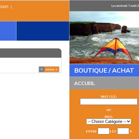
ison
Le vendredi 7 août 
|
BOUTIQUE / ACHAT
zoom +
ACCUEIL
MOT CLÉ:
OU
PRIX:
ENTRE
$ ET
$