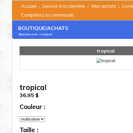
Accueil
Service à la clientèle
Mes achats
Livra
|
|
|
Complétez la commande
BOUTIQUE/ACHATS
Manches à air
-> tropical
tropical
tropical
36,95 $
Couleur :
Taille :