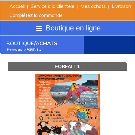
Accueil
Service à la clientèle
Mes achats
Livraison
|
|
|
|
Complétez la commande
Boutique en ligne
BOUTIQUE/ACHATS
Promotions
-> FORFAIT 1
FORFAIT 1