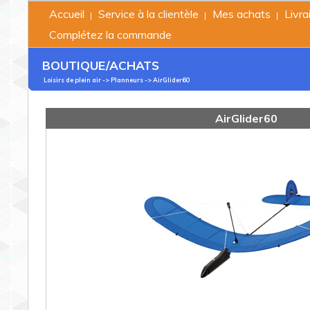
Accueil
Service à la clientèle
Mes achats
Livra
|
|
|
Complétez la commande
BOUTIQUE/ACHATS
Loisirs de plein air ->
Planneurs
-> AirGlider60
AirGlider60