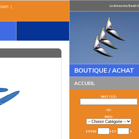
ison
Le dimanche 9 août 2
|
BOUTIQUE / ACHAT
ACCUEIL
MOT CLÉ:
OU
PRIX:
ENTRE
$ ET
$