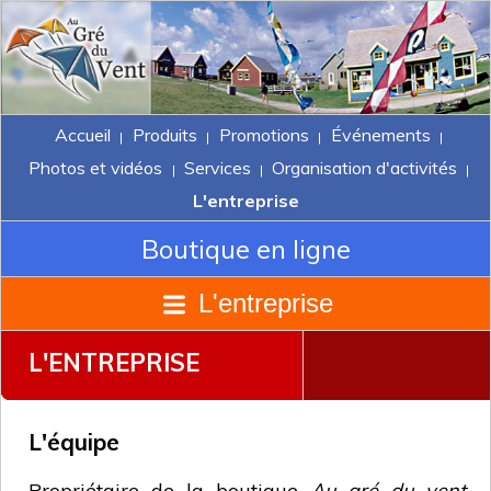
Accueil
Produits
Promotions
Événements
|
|
|
|
Photos et vidéos
Services
Organisation d'activités
|
|
|
L'entreprise
Boutique en ligne
L'entreprise
L'ENTREPRISE
L'équipe
Propriétaire de la boutique
Au gré du vent