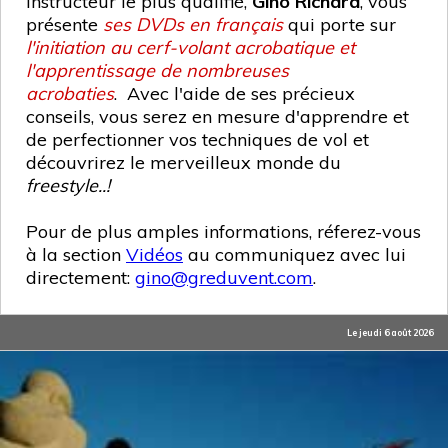
instructeur le plus qualifié,
Gino Richard
, vous
présente
ses DVDs en français
qui porte sur
l'initiation au cerf-volant acrobatique et
l'apprentissage de nombreuses
acrobaties
. Avec l'aide de ses précieux
conseils, vous serez en mesure d'apprendre et
de perfectionner vos techniques de vol et
découvrirez le merveilleux monde du
freestyle..!
Pour de plus amples informations, réferez-vous
à la section
Vidéos
au communiquez avec lui
directement:
gino@greduvent.com
.
Le jeudi 6 août 2026